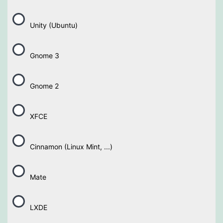
Unity (Ubuntu)
Gnome 3
Gnome 2
XFCE
Cinnamon (Linux Mint, ...)
Mate
LXDE