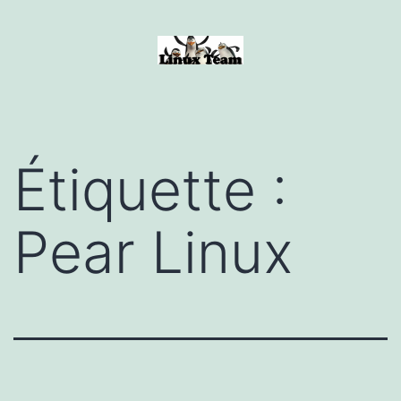
Aller
au
contenu
Linux
Team
Étiquette :
Pear Linux