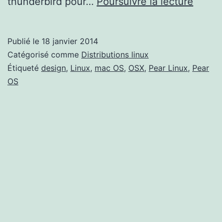
Test
thunderbird pour…
Poursuivre la lecture
:
Pear
Publié le
18 janvier 2014
OS
Catégorisé comme
Distributions linux
8
Étiqueté
design
,
Linux
,
mac OS
,
OSX
,
Pear Linux
,
Pear
OS