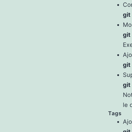
Con
git
Mod
gi
Exe
Ajo
gi
Sup
gi
Not
le 
Tags
Ajo
gi