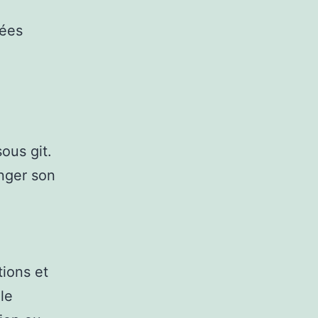
tées
ous git.
nger son
tions et
le