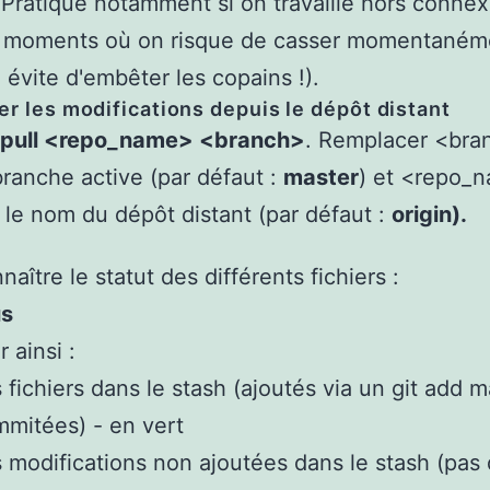
 Pratique notamment si on travaille hors conne
s moments où on risque de casser momentaném
 évite d'embêter les copains !).
r les modifications depuis le dépôt distant
t pull <repo_name> <branch>
. Remplacer <bra
branche active (par défaut :
master
) et <repo_
 le nom du dépôt distant (par défaut :
origin).
aître le statut des différents fichiers :
us
r ainsi :
 fichiers dans le stash (ajoutés via un git add 
mitées) - en vert
 modifications non ajoutées dans le stash (pas 