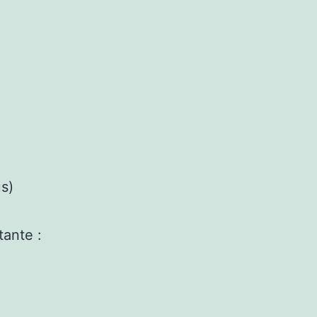
us)
tante :