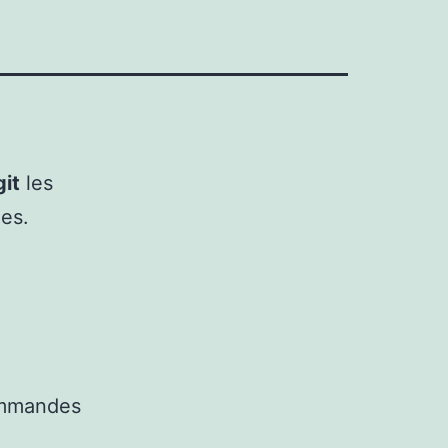
git
les
es.
commandes