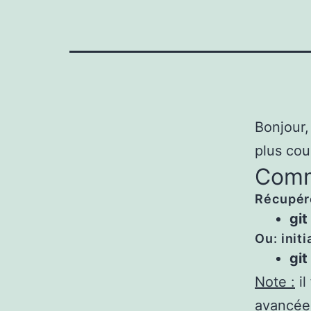
Bonjour
plus cou
Comm
Récupére
git
Ou: initi
git 
Note :
il
avancée