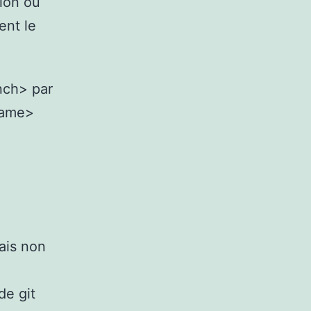
xion ou
ent le
nch> par
name>
mais non
de git