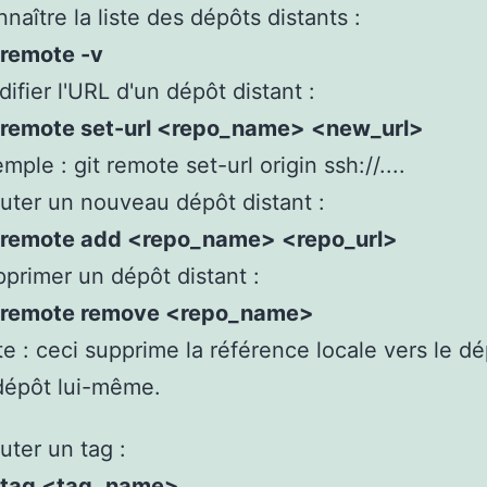
naître la liste des dépôts distants :
 remote -v
ifier l'URL d'un dépôt distant :
t remote set-url <repo_name> <new_url>
mple : git remote set-url origin ssh://....
uter un nouveau dépôt distant :
t remote add <repo_name> <repo_url>
primer un dépôt distant :
t remote remove <repo_name>
e : ceci supprime la référence locale vers le dé
dépôt lui-même.
uter un tag :
t tag <tag_name>