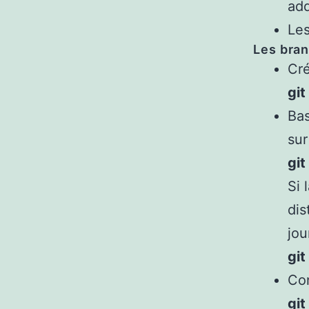
ad
Les
Les bra
Cré
gi
Bas
sur
gi
Si 
dis
jou
gi
Con
git