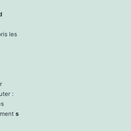
d
ris les
r
uter :
es
amment
s