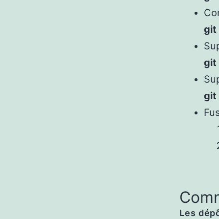
Con
git
Sup
gi
Sup
gi
Fus
Comm
Les dépô