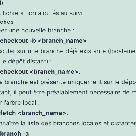
d)
 fichiers non ajoutés au suivi
nches
er une nouvelle branche :
t checkout -b <branch_name>
culer sur une branche déjà existante (localeme
 le dépôt distant) :
t checkout <branch_name>
.
la branche est présente uniquement sur le dépô
tant, il peut être préalablement nécessaire de m
r l'arbre local :
t fetch <branch_name>
.
naître la liste des branches locales et distantes
 branch -a