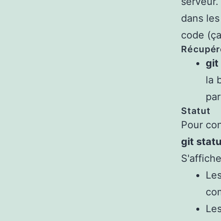
serveur.
dans le
code (ça
Récupére
gi
la 
par
Statut
Pour conn
git stat
S'affiche
Les
com
Les